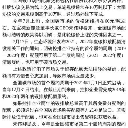
全国碳市场的配额交易包括挂牌协议和大宗协议两种。
挂牌协议交易为线上交易，单笔规模通常在10万吨以下；大宗
协议的交易规模则高于10万吨，通过场外线下完成。
今年7月上旬，全国碳市场的价格还维持在60元/吨左
右。在宝碳新能源董事长兼CEO朱伟卿看来，全国碳市场配
额可结转的政策得以明确，是此轮碳价上涨的关键因素之一。
7月17日，生态环境部发布2021、2022年度碳排放配额清
缴相关工作的通知，明确控排企业持有的首个履约周期（2019
—2020年度）配额可用于第二个履约周期（2021—2022年度）
清缴履约，也可用于碳市场交易。
上述政策打消了市场关于留存配额无法结转的疑虑，配
额持有方惜售心态加剧，导致市场供应量减少。
全国碳市场的首个履约周期于2021年1月1日正式启动，
当年12月31日结束。在截止期到来前，控排企业需完成2019年
和2020年两年的碳排放配额履约。
如果控排企业两年的碳排放总量高于其所免费分配到的
配额，必须通过在全国碳市场购买配额等方式补足缺口。若实
际排放低于配额，也可在全国碳市场出售配额以获取收益。
朱伟卿提及，今年是全国碳市场第二个履约周期的履约